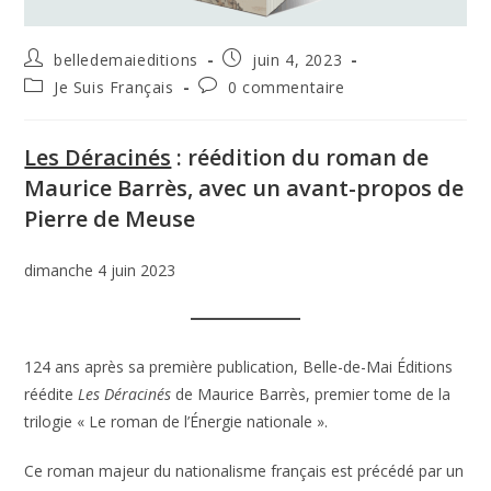
Auteur/autrice
Publication
belledemaieditions
juin 4, 2023
de
publiée :
Post
Commentaires
Je Suis Français
0 commentaire
la
category:
de
publication :
la
publication :
Les Déracinés
: réédition du roman de
Maurice Barrès, avec un avant-propos de
Pierre de Meuse
dimanche 4 juin 2023
124 ans après sa première publication, Belle-de-Mai Éditions
réédite
Les Déracinés
de Maurice Barrès, premier tome de la
trilogie « Le roman de l’Énergie nationale ».
Ce roman majeur du nationalisme français est précédé par un