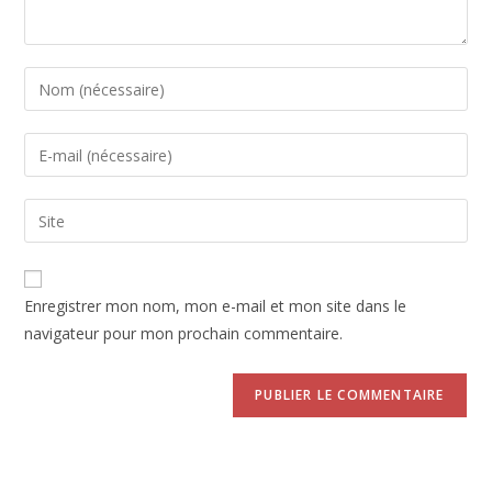
Enter
your
name
Enter
or
your
username
email
Saisir
to
address
l’URL
comment
to
de
comment
votre
Enregistrer mon nom, mon e-mail et mon site dans le
site
navigateur pour mon prochain commentaire.
(facultatif)